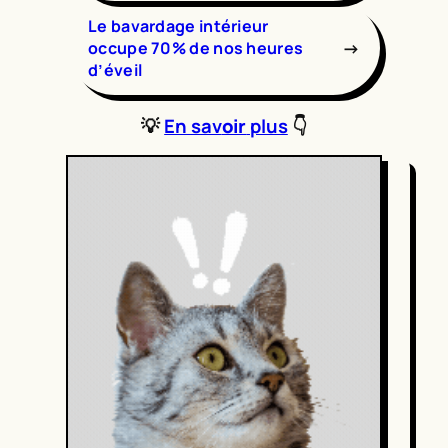
Le bavardage intérieur
→
occupe 70% de nos heures
d’éveil
💡
En sav
oir
plus
👇