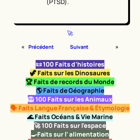
(PTSD).
🚀
«
»
Précédent
Suivant
📜
100 Faits d’histoires
🦖
Faits sur les Dinosaures
🏆 Faits de records du Monde
🌎 Faits de Géographie
🦁
100 Faits sur les Animaux
🗣️ Faits Langue Française & Étymologie
🌊 Faits Océans & Vie Marine
🚀
100 Faits sur l’espace
🍳Faits sur l’ alimentation