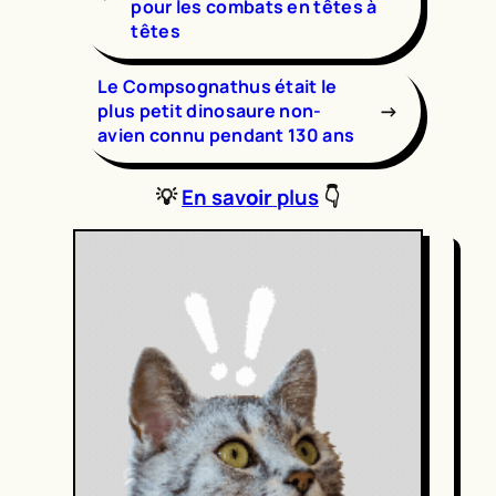
pour les combats en têtes à
têtes
Le Compsognathus était le
→
plus petit dinosaure non-
avien connu pendant 130 ans
💡
En sav
oir
plus
👇