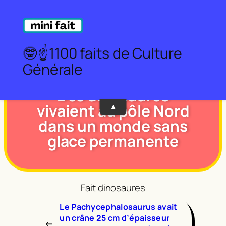
Aller
au
Partager sur Facebook
Partager sur X
Partager sur WhatsApp
contenu
🤓☝️1100 faits de Culture
Générale
Des dinosaures
vivaient au pôle Nord
▼
dans un monde sans
glace permanente
Fait dinosaures
Le Pachycephalosaurus avait
un crâne 25 cm d’épaisseur
←