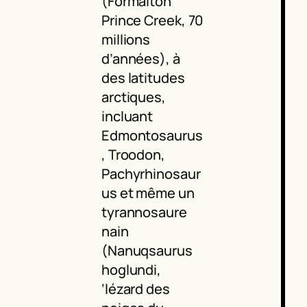
(Formaiton
Prince Creek, 70
millions
d’années), à
des latitudes
arctiques,
incluant
Edmontosaurus
, Troodon,
Pachyrhinosaur
us et même un
tyrannosaure
nain
(Nanuqsaurus
hoglundi,
‘lézard des