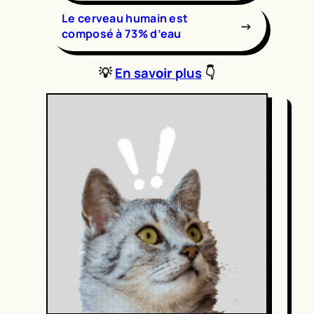
Le cerveau humain est
→
composé à 73% d’eau
💡
En sav
oir
plus
👇