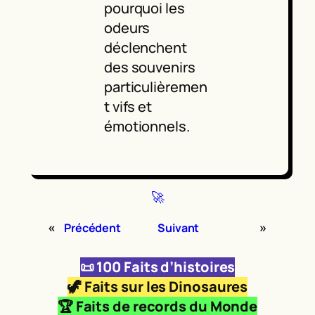
pourquoi les
odeurs
déclenchent
des souvenirs
particulièremen
t vifs et
émotionnels.
🚀
«
»
Précédent
Suivant
📜
100 Faits d’histoires
🦖
Faits sur les Dinosaures
🏆 Faits de records du Monde