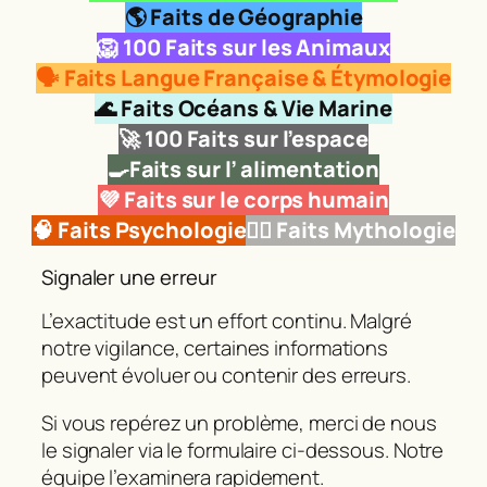
🌎 Faits de Géographie
🦁
100 Faits sur les Animaux
🗣️ Faits Langue Française & Étymologie
🌊 Faits Océans & Vie Marine
🚀
100 Faits sur l’espace
🍳Faits sur l’ alimentation
💜 Faits sur le corps humain
🧠 Faits Psychologie
🧜‍♂️ Faits Mythologie
Signaler une erreur
L’exactitude est un effort continu. Malgré
notre vigilance, certaines informations
peuvent évoluer ou contenir des erreurs.
Si vous repérez un problème, merci de nous
le signaler via le formulaire ci‑dessous. Notre
équipe l’examinera rapidement.