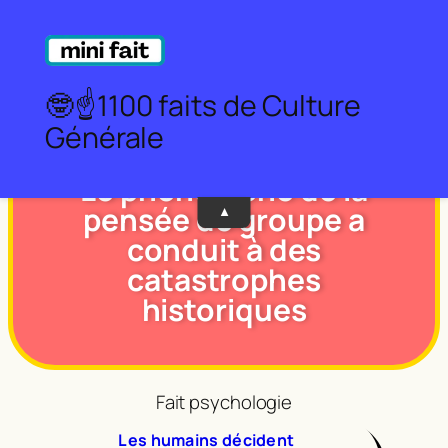
Aller
au
Partager sur Facebook
Partager sur X
Partager sur WhatsApp
contenu
🤓☝️1100 faits de Culture
Générale
Le phénomène de la
pensée de groupe a
▼
conduit à des
catastrophes
historiques
Fait psychologie
Les humains décident