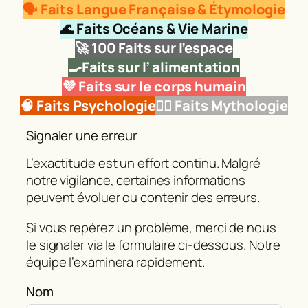
🗣️ Faits Langue Française & Étymologie
🌊 Faits Océans & Vie Marine
🚀
100 Faits sur l’espace
🍳Faits sur l’ alimentation
💜 Faits sur le corps humain
🧠 Faits Psychologie
🧜‍♂️ Faits Mythologie
Signaler une erreur
L’exactitude est un effort continu. Malgré
notre vigilance, certaines informations
peuvent évoluer ou contenir des erreurs.
Si vous repérez un problème, merci de nous
le signaler via le formulaire ci‑dessous. Notre
équipe l’examinera rapidement.
Nom