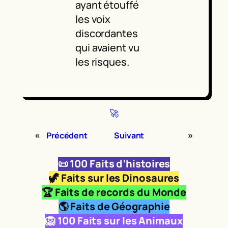
ayant étouffé
les voix
discordantes
qui avaient vu
les risques.
🚀
«
»
Précédent
Suivant
📜
100 Faits d’histoires
🦖
Faits sur les Dinosaures
🏆 Faits de records du Monde
🌎 Faits de Géographie
🦁
100 Faits sur les Animaux