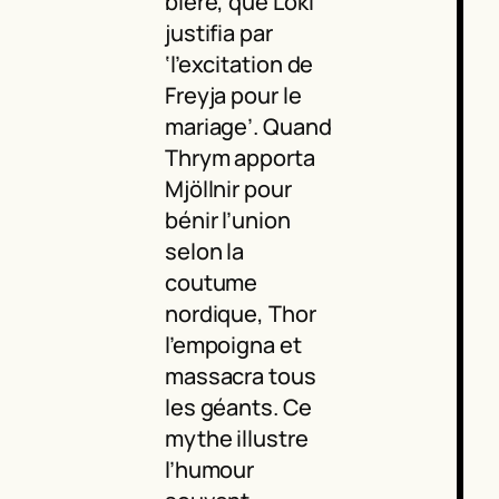
bière, que Loki
justifia par
‘l’excitation de
Freyja pour le
mariage’. Quand
Thrym apporta
Mjöllnir pour
bénir l’union
selon la
coutume
nordique, Thor
l’empoigna et
massacra tous
les géants. Ce
mythe illustre
l’humour