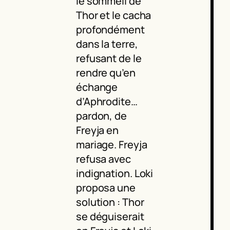
le sommeil de
Thor et le cacha
profondément
dans la terre,
refusant de le
rendre qu’en
échange
d’Aphrodite…
pardon, de
Freyja en
mariage. Freyja
refusa avec
indignation. Loki
proposa une
solution : Thor
se déguiserait