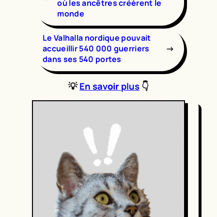
où les ancêtres créèrent le
monde
Le Valhalla nordique pouvait
→
accueillir 540 000 guerriers
dans ses 540 portes
💡
En sav
oir
plus
👇