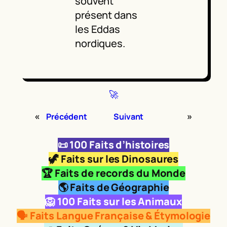
souvent
présent dans
les Eddas
nordiques.
🚀
«
»
Précédent
Suivant
📜
100 Faits d’histoires
🦖
Faits sur les Dinosaures
🏆 Faits de records du Monde
🌎 Faits de Géographie
🦁
100 Faits sur les Animaux
🗣️ Faits Langue Française & Étymologie