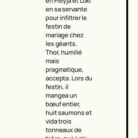
en Freyja et Loki
en sa servante
pour infiltrer le
festin de
mariage chez
les géants.
Thor, humilié
mais
pragmatique,
accepta. Lors du
festin, il
mangea un
bœuf entier,
huit saumons et
vida trois
tonneaux de