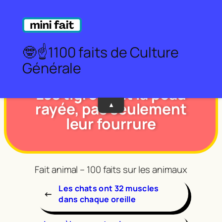
Aller
au
Partager sur Facebook
Partager sur X
Partager sur WhatsApp
contenu
🤓☝️1100 faits de Culture
Générale
Les tigres ont la peau
rayée, pas seulement
▼
leur fourrure
Fait animal – 100 faits sur les animaux
Les chats ont 32 muscles
←
dans chaque oreille