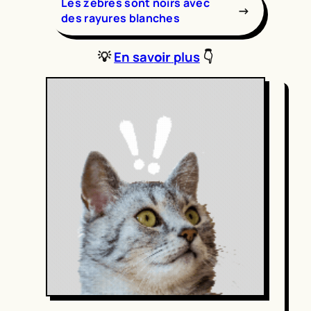
Les zèbres sont noirs avec
→
des rayures blanches
💡
En sav
oir
plus
👇