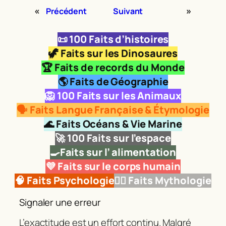
«
»
Précédent
Suivant
📜
100 Faits d’histoires
🦖
Faits sur les Dinosaures
🏆 Faits de records du Monde
🌎 Faits de Géographie
🦁
100 Faits sur les Animaux
🗣️ Faits Langue Française & Étymologie
🌊 Faits Océans & Vie Marine
🚀
100 Faits sur l’espace
🍳Faits sur l’ alimentation
💜 Faits sur le corps humain
🧠 Faits Psychologie
🧜‍♂️ Faits Mythologie
Signaler une erreur
L’exactitude est un effort continu. Malgré