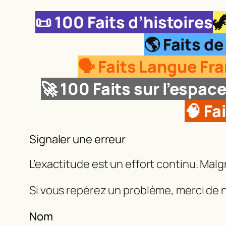
📜
100 Faits d’histoires

🌎 Faits d
🗣️ Faits Langue F
🚀
100 Faits sur l’espac
🧠 Fa
Signaler une erreur
L’exactitude est un effort continu. Mal
Si vous repérez un problème, merci de n
Nom