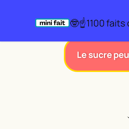
Aller
au
🤓☝️1100 faits
contenu
Le sucre peu