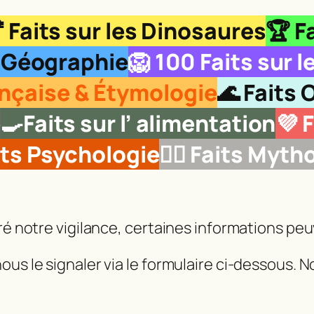

Faits sur les Dinosaures
🏆 F
e Géographie
🦁
100 Faits sur 
rançaise & Étymologie
🌊 Faits
e
🍳Faits sur l’ alimentation
💜 
its Psychologie
🧜‍♂️ Faits Myth
gré notre vigilance, certaines informations pe
ous le signaler via le formulaire ci‑dessous. 